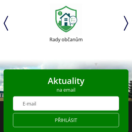
Uherský Brod
Aktuality
na email
PŘIHLÁSIT