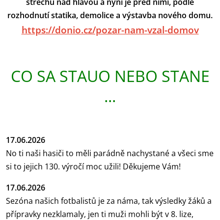
střechu nad hlavou a nyní je před nimi, podle
rozhodnutí statika, demolice a výstavba nového domu.
https://donio.cz/pozar-nam-
vzal-domov
CO SA STAUO NEBO STANE
...
17.06.2026
No ti naši hasiči to měli parádně nachystané a všeci sme
si to jejich 130. výročí moc užili! Děkujeme Vám!
17.06.2026
Sezóna našich fotbalistů je za náma, tak výsledky žáků a
přípravky nezklamaly, jen ti muži mohli být v 8. lize,