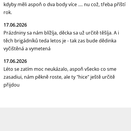
kdyby měli aspoň o dva body více .... nu což, třeba příští
rok.
17.06.2026
Prázdniny sa nám blížíja, děcka sa už určitě těšíja. A i
těch brigádníků teda letos je - tak zas bude dědinka
vyčištěná a vymetená
17.06.2026
Léto se zatím moc neukázalo, aspoň všecko co sme
zasadiui, nám pěkně roste, ale ty "hice" ještě určitě
přijdou