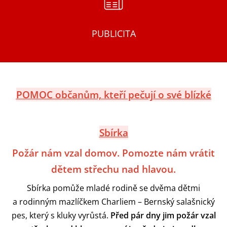
PUBLICITA
POMOC
občanům, kteří pečují o své blízké
Sbírka
Požár nám vzal domov. Pomozte nám vrátit
dětem střechu nad hlavou.
Sbírka pomůže mladé rodině se dvěma dětmi
a rodinným mazlíčkem Charliem – Bernský salašnický
pes, který s kluky vyrůstá.
Před pár dny jim požár vzal