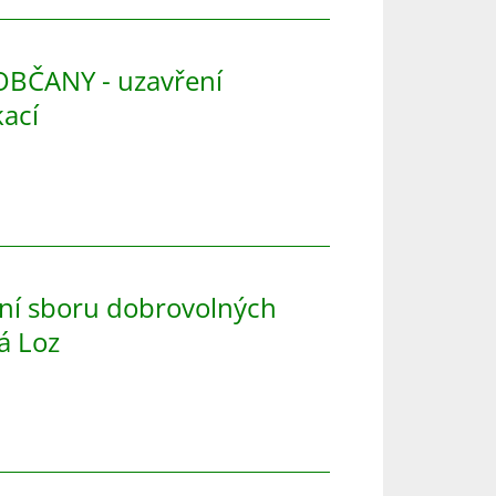
BČANY - uzavření
ací
ení sboru dobrovolných
á Loz