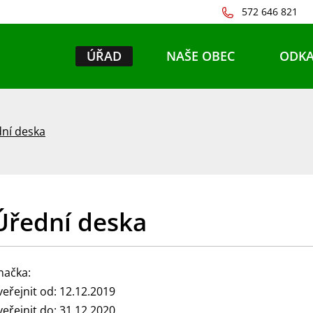
572 646 821
ÚŘAD
NAŠE OBEC
ODKA
ní deska
Úřední deska
načka:
veřejnit od: 12.12.2019
veřejnit do: 31.12.2020