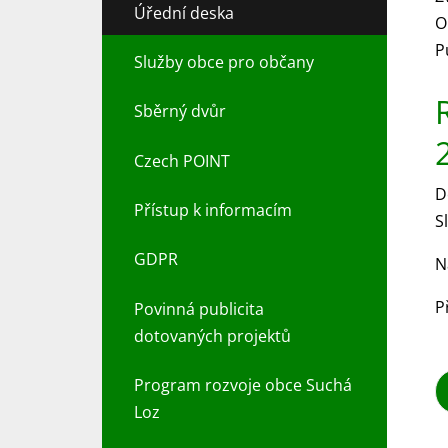
Úřední deska
O
P
Služby obce pro občany
Sběrný dvůr
Czech POINT
D
Přístup k informacím
S
GDPR
N
P
Povinná publicita
dotovaných projektů
Program rozvoje obce Suchá
Loz