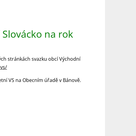
 Slovácko na rok
ých stránkách svazku obcí Východní
vs/
etní VS na Obecním úřadě v Bánově.