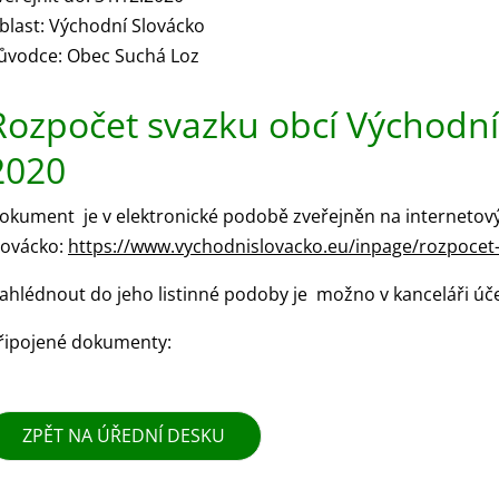
blast: Východní Slovácko
ůvodce: Obec Suchá Loz
Rozpočet svazku obcí Východní
2020
okument je v elektronické podobě zveřejněn na internetov
lovácko:
https://www.vychodnislovacko.eu/inpage/rozpocet-
ahlédnout do jeho listinné podoby je možno v kanceláři úč
řipojené dokumenty:
ZPĚT NA ÚŘEDNÍ DESKU