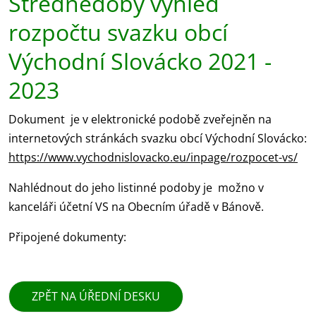
Střednědobý výhled
rozpočtu svazku obcí
Východní Slovácko 2021 -
2023
Dokument je v elektronické podobě zveřejněn na
internetových stránkách svazku obcí Východní Slovácko:
https://www.vychodnislovacko.eu/inpage/rozpocet-vs/
Nahlédnout do jeho listinné podoby je možno v
kanceláři účetní VS na Obecním úřadě v Bánově.
Připojené dokumenty:
ZPĚT NA ÚŘEDNÍ DESKU