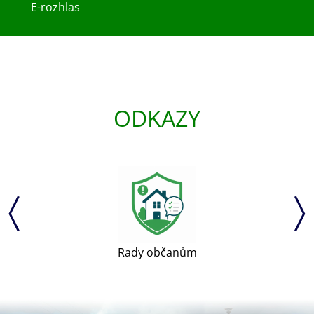
E-rozhlas
ODKAZY
Rady občanům