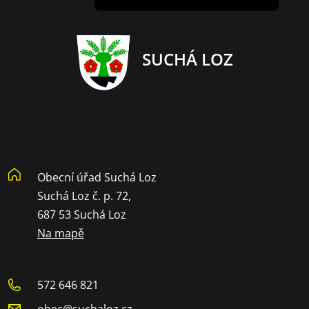
SUCHÁ LOZ
Obecní úřad Suchá Loz
Suchá Loz č. p. 72,
687 53 Suchá Loz
Na mapě
572 646 821
obec@suchaloz.cz