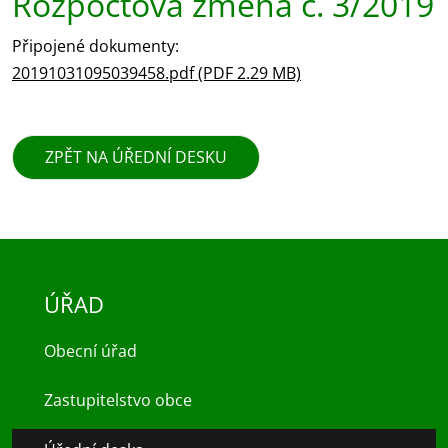
Rozpočtová změna č. 3/2019
Připojené dokumenty:
20191031095039458.pdf (PDF 2.29 MB)
ZPĚT NA ÚŘEDNÍ DESKU
ÚŘAD
Obecní úřad
Zastupitelstvo obce