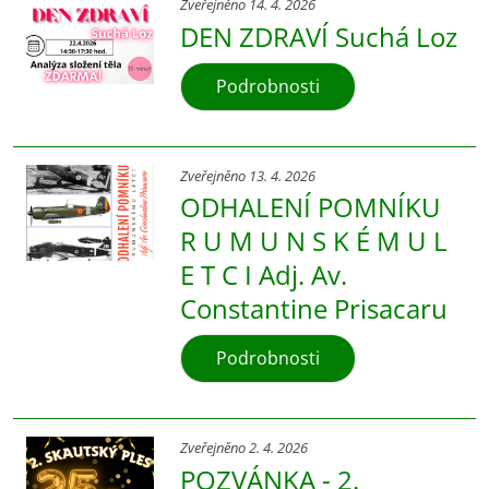
Zveřejněno 14. 4. 2026
DEN ZDRAVÍ Suchá Loz
Podrobnosti
Zveřejněno 13. 4. 2026
ODHALENÍ POMNÍKU
R U M U N S K É M U L
E T C I Adj. Av.
Constantine Prisacaru
Podrobnosti
Zveřejněno 2. 4. 2026
POZVÁNKA - 2.