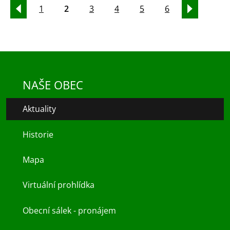
1
2
3
4
5
6
NAŠE OBEC
Aktuality
Historie
Mapa
Virtuální prohlídka
Obecní sálek - pronájem