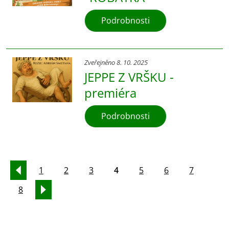
Podrobnosti
Zveřejněno 8. 10. 2025
JEPPE Z VRŠKU -
premiéra
Podrobnosti
1
2
3
4
5
6
7
8