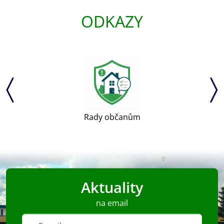
ODKAZY
Uherský Brod
Aktuality
na email