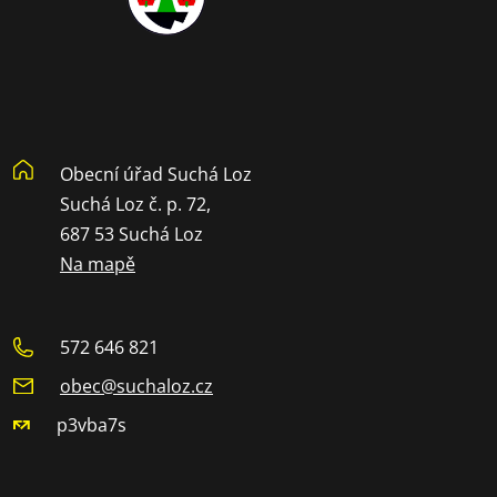
Obecní úřad Suchá Loz
Suchá Loz č. p. 72,
687 53 Suchá Loz
Na mapě
572 646 821
obec@suchaloz.cz
p3vba7s