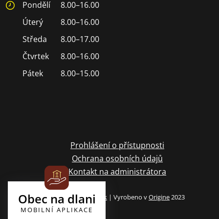
Pondělí
8.00–16.00
Úterý
8.00–16.00
Středa
8.00–17.00
Čtvrtek
8.00–16.00
Pátek
8.00–15.00
Prohlášení o přístupnosti
Ochrana osobních údajů
Kontakt na administrátora
Obec na dlani
Archiv webových stránek
| Vyrobeno v
Origine
2023
MOBILNÍ APLIKACE