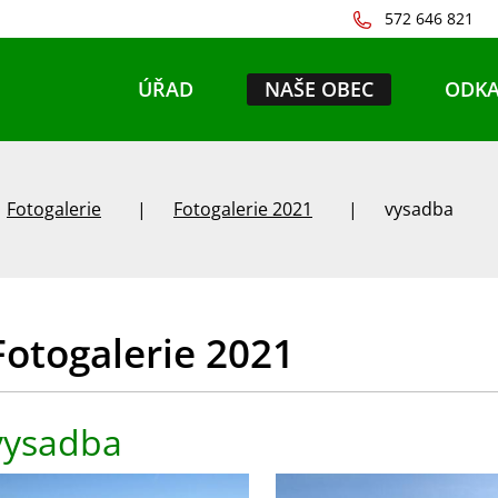
572 646 821
ÚŘAD
NAŠE OBEC
ODKA
Fotogalerie
Fotogalerie 2021
vysadba
Fotogalerie 2021
vysadba