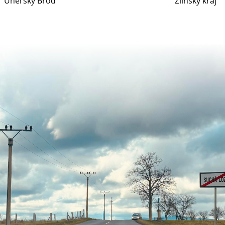
Uherský Brod
Zlínský kraj