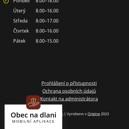
Pondělí
8.00–16.00
Úterý
8.00–16.00
Středa
8.00–17.00
Čtvrtek
8.00–16.00
Pátek
8.00–15.00
Prohlášení o přístupnosti
Ochrana osobních údajů
Kontakt na administrátora
Obec na dlani
Archiv webových stránek
| Vyrobeno v
Origine
2023
MOBILNÍ APLIKACE