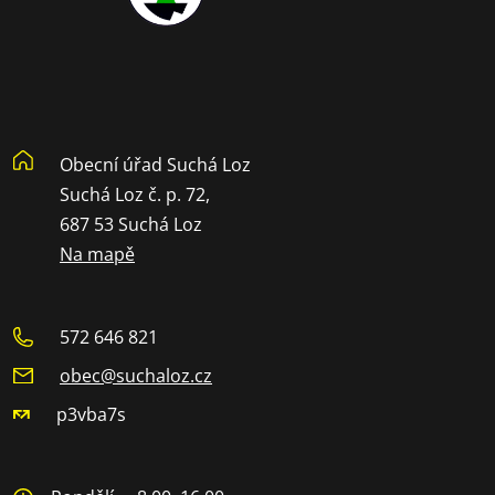
Obecní úřad Suchá Loz
Suchá Loz č. p. 72,
687 53 Suchá Loz
Na mapě
572 646 821
obec@suchaloz.cz
p3vba7s