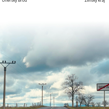
Uherský Brod
Zlínský kraj