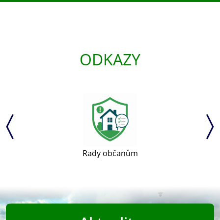
ODKAZY
Rady občanům