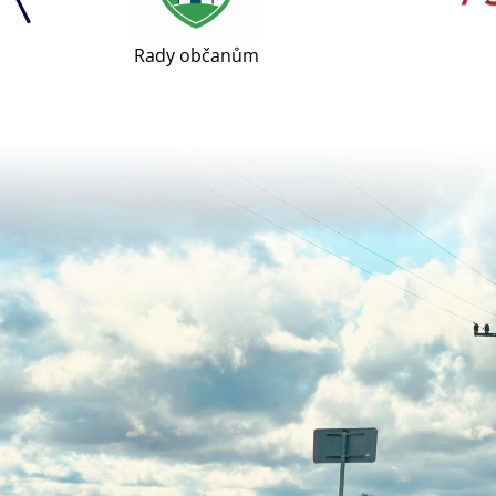
Uherský Br
Rady občanům