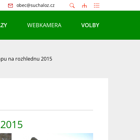
obec@suchaloz.cz
ZY
WEBKAMERA
VOLBY
šlapu na rozhlednu 2015
 2015