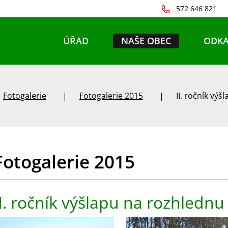
572 646 821
ÚŘAD
NAŠE OBEC
ODKA
Fotogalerie
Fotogalerie 2015
II. ročník vý
Fotogalerie 2015
II. ročník výšlapu na rozhlednu