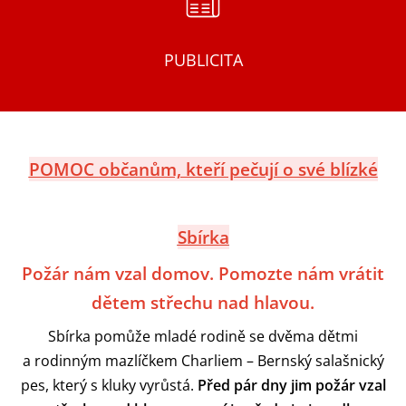
PUBLICITA
POMOC
občanům, kteří pečují o své blízké
Sbírka
Požár nám vzal domov. Pomozte nám vrátit
dětem střechu nad hlavou.
Sbírka pomůže mladé rodině se dvěma dětmi
a rodinným mazlíčkem Charliem – Bernský salašnický
pes, který s kluky vyrůstá.
Před pár dny jim požár vzal