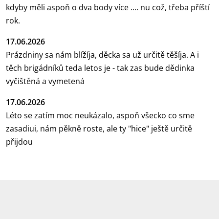
kdyby měli aspoň o dva body více .... nu což, třeba příští
rok.
17.06.2026
Prázdniny sa nám blížíja, děcka sa už určitě těšíja. A i
těch brigádníků teda letos je - tak zas bude dědinka
vyčištěná a vymetená
17.06.2026
Léto se zatím moc neukázalo, aspoň všecko co sme
zasadiui, nám pěkně roste, ale ty "hice" ještě určitě
přijdou