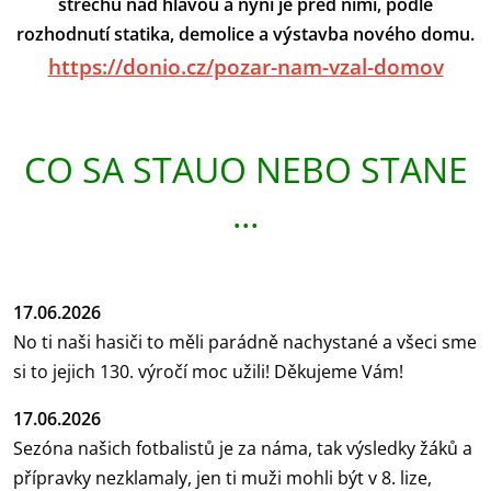
střechu nad hlavou a nyní je před nimi, podle
rozhodnutí statika, demolice a výstavba nového domu.
https://donio.cz/pozar-nam-
vzal-domov
CO SA STAUO NEBO STANE
...
17.06.2026
No ti naši hasiči to měli parádně nachystané a všeci sme
si to jejich 130. výročí moc užili! Děkujeme Vám!
17.06.2026
Sezóna našich fotbalistů je za náma, tak výsledky žáků a
přípravky nezklamaly, jen ti muži mohli být v 8. lize,