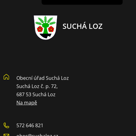
SUCHÁ LOZ
Obecní úřad Suchá Loz
Suchá Loz č. p. 72,
687 53 Suchá Loz
Na mapě
572 646 821
obec@suchaloz.cz