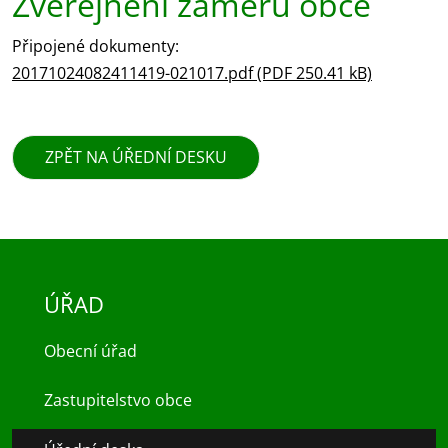
Zveřejnění záměru obce
Připojené dokumenty:
20171024082411419-021017.pdf (PDF 250.41 kB)
ZPĚT NA ÚŘEDNÍ DESKU
ÚŘAD
Obecní úřad
Zastupitelstvo obce