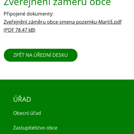
Zveřejnění záměru obce
Připojené dokumenty:
Zveřejnění záměru obce-smena pozemku-Martiš.pdf
(PDF 78.47 kB)
ZPĚT NA ÚŘEDNÍ DESKU
ÚŘAD
Obecní úřad
Zastupitelstvo obce