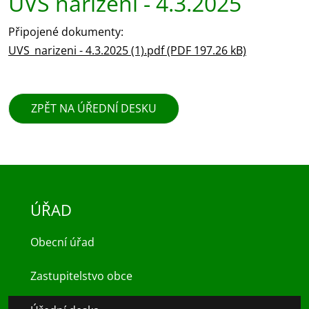
UVS nařízení - 4.3.2025
Připojené dokumenty:
UVS_narizeni - 4.3.2025 (1).pdf (PDF 197.26 kB)
ZPĚT NA ÚŘEDNÍ DESKU
ÚŘAD
Obecní úřad
Zastupitelstvo obce