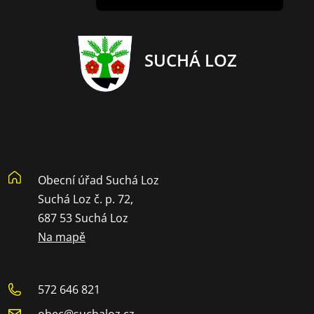
SUCHÁ LOZ
Obecní úřad Suchá Loz
Suchá Loz č. p. 72,
687 53 Suchá Loz
Na mapě
572 646 821
obec@suchaloz.cz