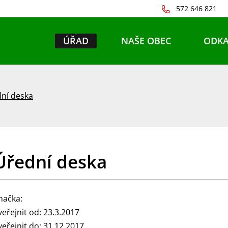
572 646 821
ÚŘAD
NAŠE OBEC
ODKA
ní deska
Úřední deska
načka:
veřejnit od: 23.3.2017
veřejnit do: 31.12.2017