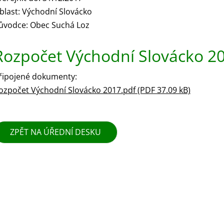
blast: Východní Slovácko
ůvodce: Obec Suchá Loz
Rozpočet Východní Slovácko 2
řipojené dokumenty:
ozpočet Východní Slovácko 2017.pdf (PDF 37.09 kB)
ZPĚT NA ÚŘEDNÍ DESKU