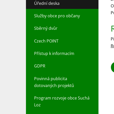
Úřední deska
O
P
Služby obce pro občany
Sběrný dvůr
P
Czech POINT
R
Přístup k informacím
GDPR
Povinná publicita
dotovaných projektů
Program rozvoje obce Suchá
Loz