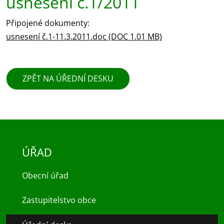
usnesení č.1/2011
Připojené dokumenty:
usnesení č.1-11.3.2011.doc (DOC 1.01 MB)
ZPĚT NA ÚŘEDNÍ DESKU
ÚŘAD
Obecní úřad
Zastupitelstvo obce