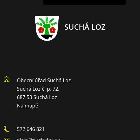
SUCHÁ LOZ
Obecní úřad Suchá Loz
Suchá Loz č. p. 72,
687 53 Suchá Loz
Na mapě
572 646 821
obec@suchaloz.cz