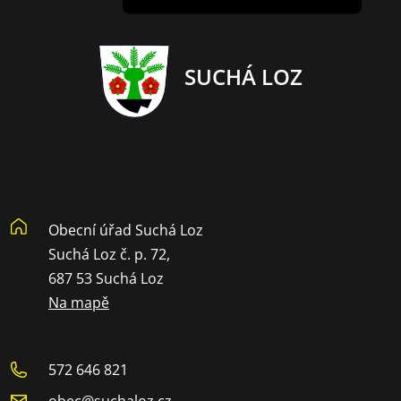
SUCHÁ LOZ
Obecní úřad Suchá Loz
Suchá Loz č. p. 72,
687 53 Suchá Loz
Na mapě
572 646 821
obec@suchaloz.cz