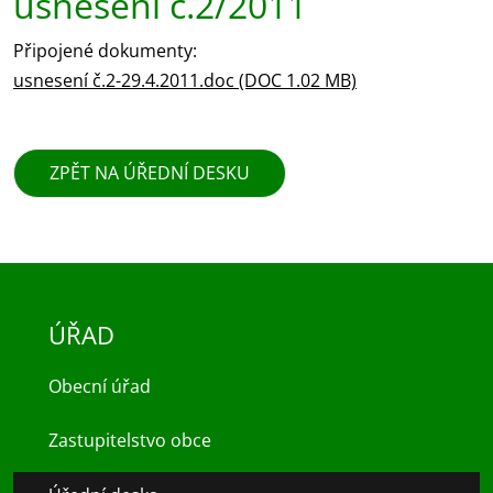
usnesení č.2/2011
Připojené dokumenty:
usnesení č.2-29.4.2011.doc (DOC 1.02 MB)
ZPĚT NA ÚŘEDNÍ DESKU
ÚŘAD
Obecní úřad
Zastupitelstvo obce