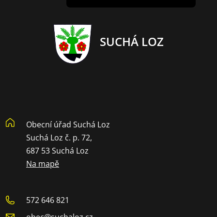
SUCHÁ LOZ
Obecní úřad Suchá Loz
Suchá Loz č. p. 72,
687 53 Suchá Loz
Na mapě
572 646 821
obec@suchaloz.cz