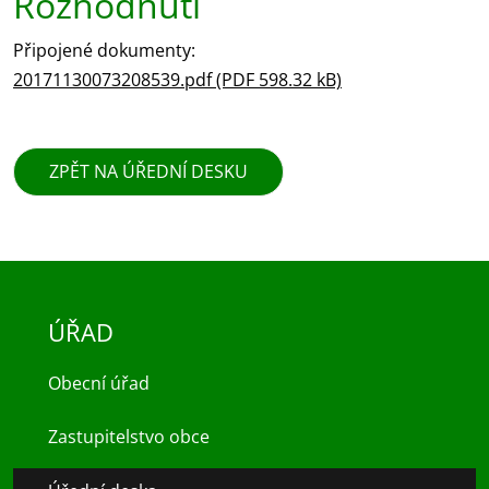
Rozhodnutí
Připojené dokumenty:
20171130073208539.pdf (PDF 598.32 kB)
ZPĚT NA ÚŘEDNÍ DESKU
ÚŘAD
Obecní úřad
Zastupitelstvo obce