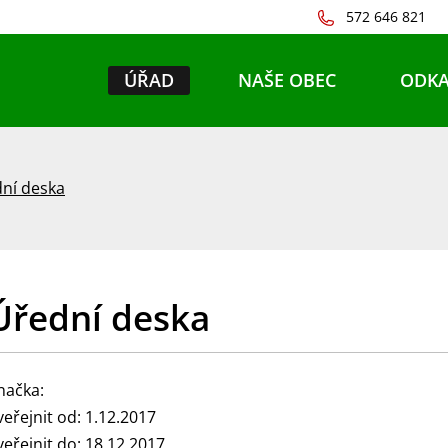
572 646 821
ÚŘAD
NAŠE OBEC
ODKA
ní deska
Úřední deska
načka:
veřejnit od: 1.12.2017
veřejnit do: 18.12.2017