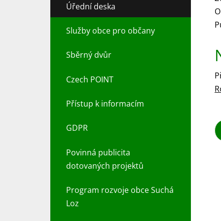
Úřední deska
O
P
Služby obce pro občany
Sběrný dvůr
P
Czech POINT
R
Přístup k informacím
GDPR
Povinná publicita
dotovaných projektů
Program rozvoje obce Suchá
Loz