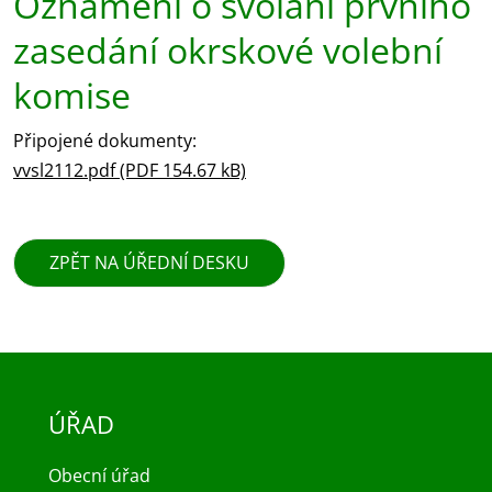
Oznámení o svolání prvního
zasedání okrskové volební
komise
Připojené dokumenty:
vvsl2112.pdf (PDF 154.67 kB)
ZPĚT NA ÚŘEDNÍ DESKU
ÚŘAD
Obecní úřad