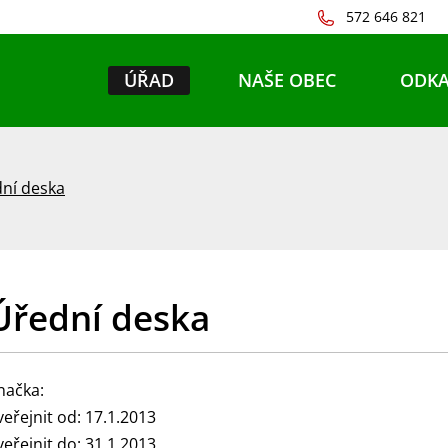
572 646 821
ÚŘAD
NAŠE OBEC
ODKA
ní deska
Úřední deska
načka:
veřejnit od: 17.1.2013
veřejnit do: 31.1.2013