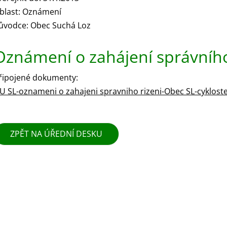
blast: Oznámení
ůvodce: Obec Suchá Loz
Oznámení o zahájení správního
řipojené dokumenty:
U SL-oznameni o zahajeni spravniho rizeni-Obec SL-cykloste
ZPĚT NA ÚŘEDNÍ DESKU