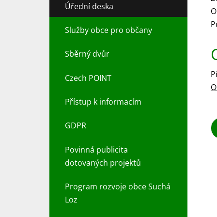
Úřední deska
O
P
Služby obce pro občany
Sběrný dvůr
P
Czech POINT
O
Přístup k informacím
GDPR
Povinná publicita
dotovaných projektů
Program rozvoje obce Suchá
Loz