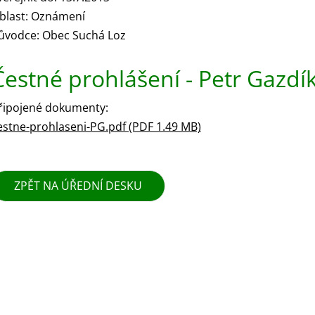
blast: Oznámení
ůvodce: Obec Suchá Loz
Čestné prohlášení - Petr Gazdí
řipojené dokumenty:
estne-prohlaseni-PG.pdf (PDF 1.49 MB)
ZPĚT NA ÚŘEDNÍ DESKU