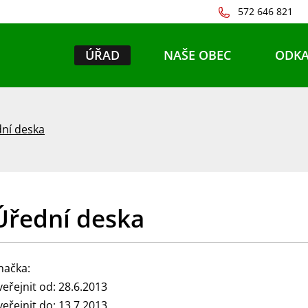
572 646 821
ÚŘAD
NAŠE OBEC
ODKA
ní deska
Úřední deska
načka:
veřejnit od: 28.6.2013
veřejnit do: 13.7.2013