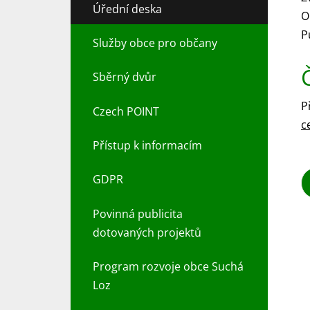
Úřední deska
O
P
Služby obce pro občany
Sběrný dvůr
P
Czech POINT
c
Přístup k informacím
GDPR
Povinná publicita
dotovaných projektů
Program rozvoje obce Suchá
Loz