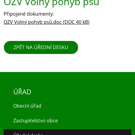
OZV Volný pohyb psů
Připojené dokumenty:
OZV Volný pohyb psů.doc (DOC 40 kB)
ZPĚT NA ÚŘEDNÍ DESKU
ÚŘAD
Obecní úřad
Zastupitelstvo obce