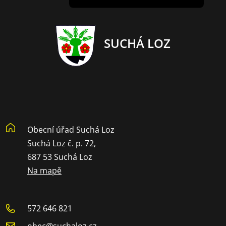
SUCHÁ LOZ
Obecní úřad Suchá Loz
Suchá Loz č. p. 72,
687 53 Suchá Loz
Na mapě
572 646 821
obec@suchaloz.cz