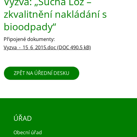
Výzva: „Suchá Loz –
zkvalitnění nakládání s
bioodpady“
Připojené dokumenty:
Vyzva_-_15_6_2015.doc (DOC 490.5 kB)
ZPĚT NA ÚŘEDNÍ DESKU
ÚŘAD
Obecní úřad