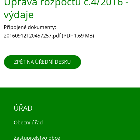
Úprava rozpočtu č.4/2016 -
výdaje
Připojené dokumenty:
20160912120457257.pdf (PDF 1.69 MB)
ZPĚT NA ÚŘEDNÍ DESKU
ÚŘAD
Obecní úřad
Zastupitelstvo obce