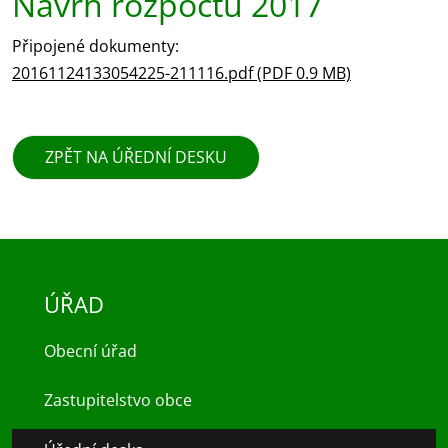
Návrh rozpočtu 2017
Připojené dokumenty:
20161124133054225-211116.pdf (PDF 0.9 MB)
ZPĚT NA ÚŘEDNÍ DESKU
ÚŘAD
Obecní úřad
Zastupitelstvo obce