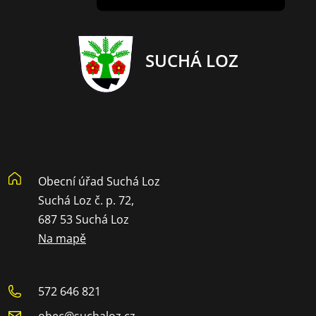
SUCHÁ LOZ
Obecní úřad Suchá Loz
Suchá Loz č. p. 72,
687 53 Suchá Loz
Na mapě
572 646 821
obec@suchaloz.cz