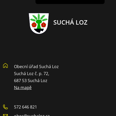
SUCHÁ LOZ
Obecní úřad Suchá Loz
Suchá Loz č. p. 72,
687 53 Suchá Loz
Na mapě
572 646 821
obec@suchaloz.cz