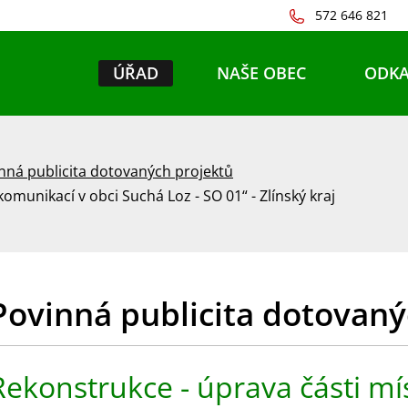
572 646 821
ÚŘAD
NAŠE OBEC
ODKA
nná publicita dotovaných projektů
omunikací v obci Suchá Loz - SO 01“ - Zlínský kraj
Povinná publicita dotovaný
Rekonstrukce - úprava části mí