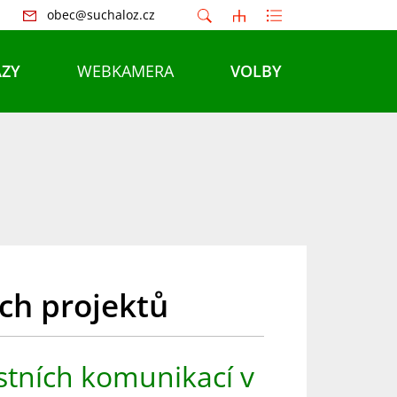
obec@suchaloz.cz
ZY
WEBKAMERA
VOLBY
ch projektů
stních komunikací v