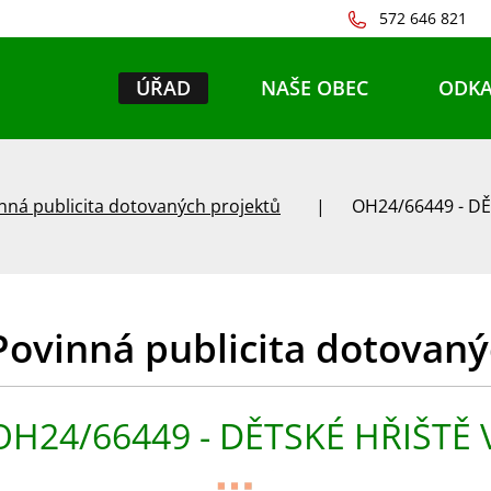
572 646 821
ÚŘAD
NAŠE OBEC
ODKA
nná publicita dotovaných projektů
OH24/66449 - DĚ
Povinná publicita dotovaný
OH24/66449 - DĚTSKÉ HŘIŠTĚ 