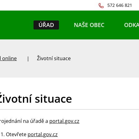
572 646 821
ÚŘAD
NAŠE OBEC
ODKA
 online
Životní situace
Životní situace
rojednání na úřadě a
portal.gov.cz
Otevřete
portal.gov.cz