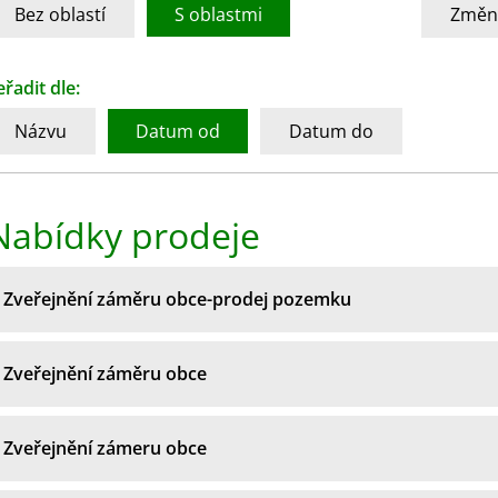
Bez oblastí
S oblastmi
Změni
eřadit dle:
Názvu
Datum od
Datum do
Nabídky prodeje
Zveřejnění záměru obce-prodej pozemku
Zveřejnění záměru obce
Zveřejnění zámeru obce