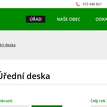
572 646 821
ÚŘAD
NAŠE OBEC
ODKA
ní deska
Úřední deska
obrazit:
Celý rok