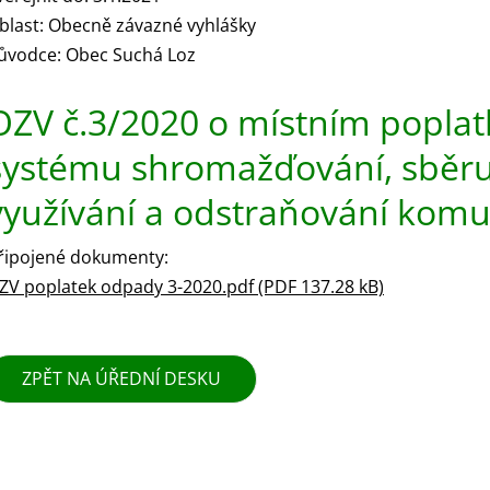
blast: Obecně závazné vyhlášky
ůvodce: Obec Suchá Loz
OZV č.3/2020 o místním poplat
systému shromažďování, sběru,
využívání a odstraňování kom
řipojené dokumenty:
ZV poplatek odpady 3-2020.pdf (PDF 137.28 kB)
ZPĚT NA ÚŘEDNÍ DESKU