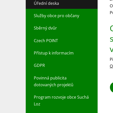
Úřední deska
O
P
Služby obce pro občany
Sběrný dvůr
Czech POINT
Přístup k informacím
P
GDPR
O
Povinná publicita
dotovaných projektů
Program rozvoje obce Suchá
Loz