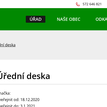
572 646 821
ÚŘAD
NAŠE OBEC
ODKA
ní deska
Úřední deska
načka:
veřejnit od: 18.12.2020
veřejnit do: 3.1.2021