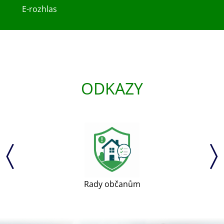
E-rozhlas
ODKAZY
Rady občanům