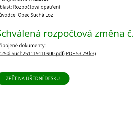
blast: Rozpočtová opatření
ůvodce: Obec Suchá Loz
Schválená rozpočtová změna č
řipojené dokumenty:
c250i Such251119110900.pdf (PDF 53.79 kB)
ZPĚT NA ÚŘEDNÍ DESKU