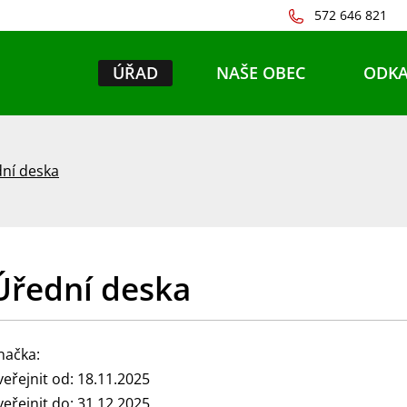
572 646 821
ÚŘAD
NAŠE OBEC
ODKA
ní deska
Úřední deska
načka:
veřejnit od: 18.11.2025
veřejnit do: 31.12.2025