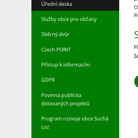
Úřední deska
O
P
Služby obce pro občany
Sběrný dvůr
P
Czech POINT
S
Přístup k informacím
GDPR
Povinná publicita
dotovaných projektů
Program rozvoje obce Suchá
Loz