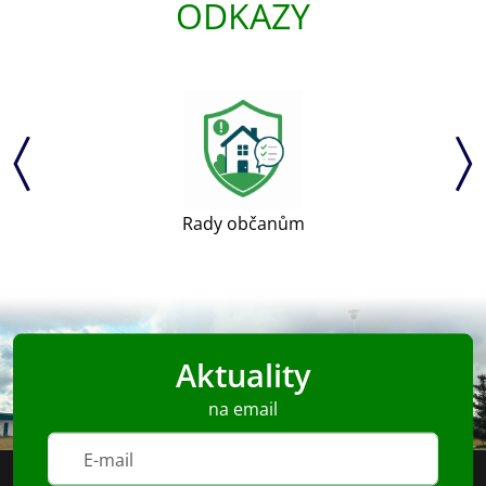
ODKAZY
Rady občanům
Aktuality
na email