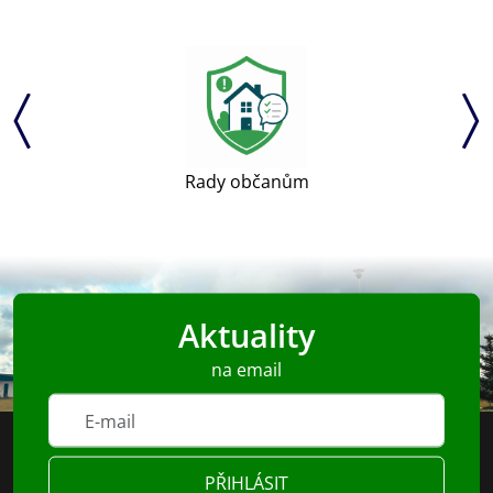
Rady občanům
Aktuality
na email
PŘIHLÁSIT