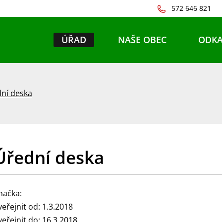
572 646 821
ÚŘAD
NAŠE OBEC
ODKA
ní deska
Úřední deska
načka:
veřejnit od: 1.3.2018
veřejnit do: 16.3.2018