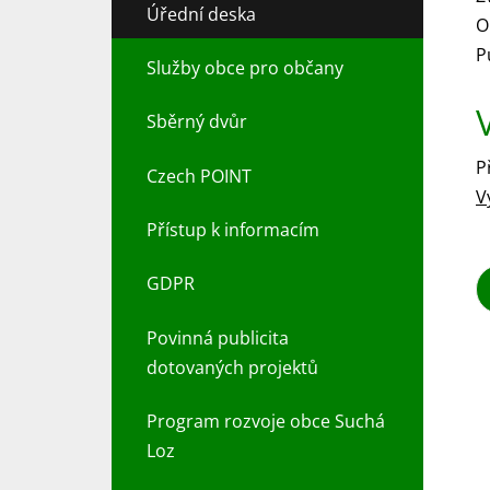
Úřední deska
O
P
Služby obce pro občany
Sběrný dvůr
P
Czech POINT
V
Přístup k informacím
GDPR
Povinná publicita
dotovaných projektů
Program rozvoje obce Suchá
Loz