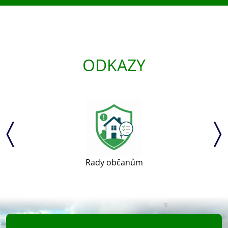
ODKAZY
Rady občanům