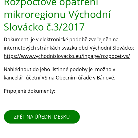
Rozpočtové opatření
mikroregionu Východní
Slovácko č.3/2017
Dokument je v elektronické podobě zveřejněn na
internetových stránkách svazku obcí Východní Slovácko:
https://www.vychodnislovacko.eu/inpage/rozpocet-vs/
Nahlédnout do jeho listinné podoby je možno v
kanceláři účetní VS na Obecním úřadě v Bánově.
Připojené dokumenty:
ZPĚT NA ÚŘEDNÍ DESKU