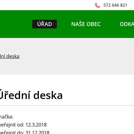
572 646 821
ÚŘAD
NAŠE OBEC
ODKA
ní deska
Úřední deska
načka:
veřejnit od: 12.3.2018
veřejnit do: 31.12.2018