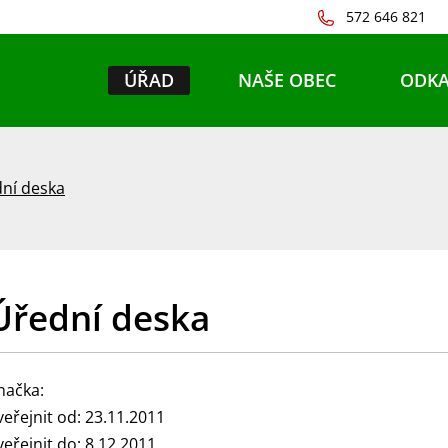
572 646 821
ÚŘAD
NAŠE OBEC
ODKA
ní deska
Úřední deska
načka:
veřejnit od: 23.11.2011
veřejnit do: 8.12.2011