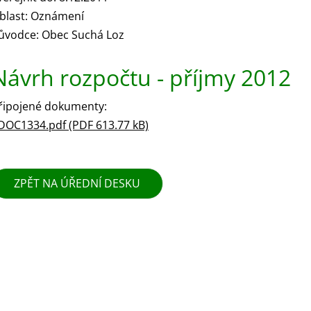
blast: Oznámení
ůvodce: Obec Suchá Loz
Návrh rozpočtu - příjmy 2012
řipojené dokumenty:
DOC1334.pdf (PDF 613.77 kB)
ZPĚT NA ÚŘEDNÍ DESKU