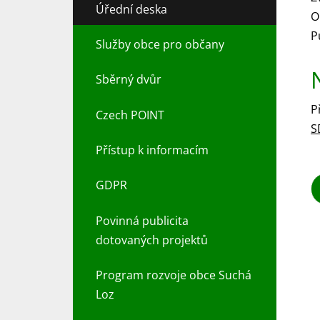
Úřední deska
O
P
Služby obce pro občany
Sběrný dvůr
P
Czech POINT
S
Přístup k informacím
GDPR
Povinná publicita
dotovaných projektů
Program rozvoje obce Suchá
Loz