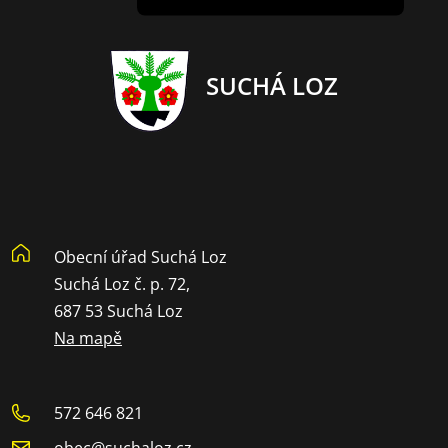
SUCHÁ LOZ
Obecní úřad Suchá Loz
Suchá Loz č. p. 72,
687 53 Suchá Loz
Na mapě
572 646 821
obec@suchaloz.cz