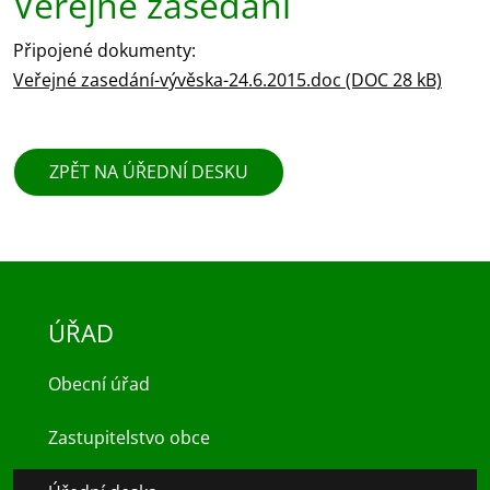
Veřejné zasedání
Připojené dokumenty:
Veřejné zasedání-vývěska-24.6.2015.doc (DOC 28 kB)
ZPĚT NA ÚŘEDNÍ DESKU
ÚŘAD
Obecní úřad
Zastupitelstvo obce