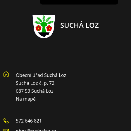
SUCHÁ LOZ
Obecní úřad Suchá Loz
Suchá Loz č. p. 72,
687 53 Suchá Loz
Na mapě
572 646 821
obec@suchaloz.cz