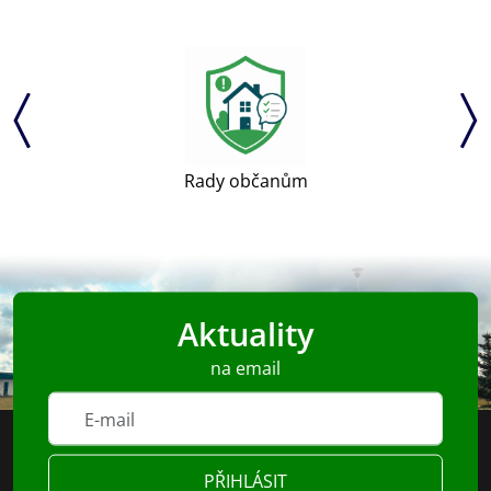
Rady občanům
Aktuality
na email
PŘIHLÁSIT