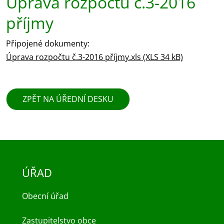
Úprava rozpočtu č.3-2016
příjmy
Připojené dokumenty:
Úprava rozpočtu č.3-2016 příjmy.xls (XLS 34 kB)
ZPĚT NA ÚŘEDNÍ DESKU
ÚŘAD
Obecní úřad
Zastupitelstvo obce