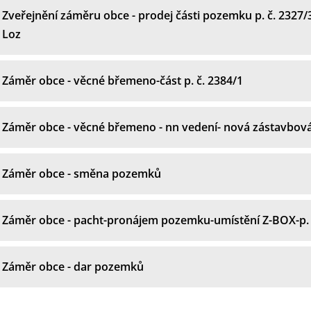
Zveřejnění záměru obce - prodej části pozemku p. č. 2327/3
Loz
Záměr obce - věcné břemeno-část p. č. 2384/1
Záměr obce - věcné břemeno - nn vedení- nová zástavbov
Záměr obce - směna pozemků
Záměr obce - pacht-pronájem pozemku-umístění Z-BOX-p. 
Záměr obce - dar pozemků