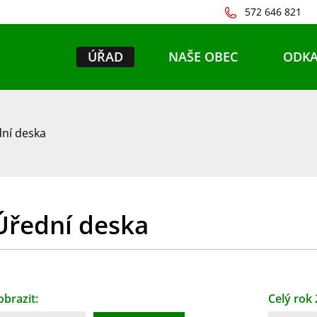
572 646 821
ÚŘAD
NAŠE OBEC
ODKA
ní deska
Úřední deska
obrazit:
Celý rok